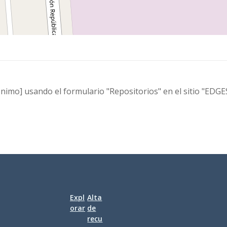
nimo] usando el formulario "Repositorios" en el sitio "EDGE
Expl
Alta
orar
de
recu