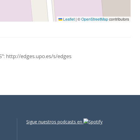
Leaflet
|
©
OpenStreetMap
contributors
S": http://edges.upo.es/s/edges
Sigue nuestros podcasts en