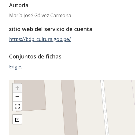
Autoría
María José Gálvez Carmona
sitio web del servicio de cuenta
https://bdpi.cultura.gob.pe/
Conjuntos de fichas
Edges
+
−
⊡