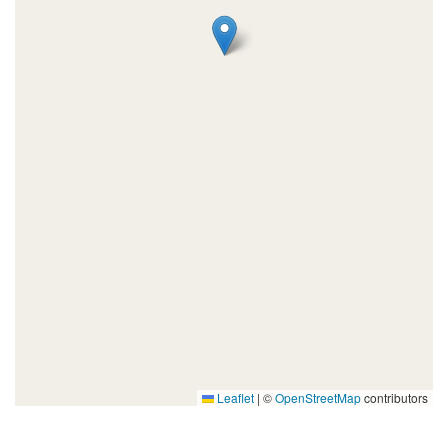
Leaflet
|
©
OpenStreetMap
contributors