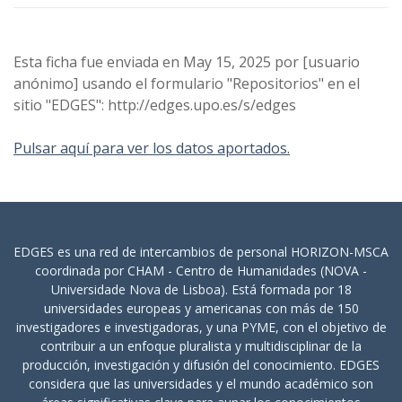
Esta ficha fue enviada en May 15, 2025 por [usuario
anónimo] usando el formulario "Repositorios" en el
sitio "EDGES": http://edges.upo.es/s/edges
Pulsar aquí para ver los datos aportados.
EDGES es una red de intercambios de personal HORIZON-MSCA
coordinada por CHAM - Centro de Humanidades (NOVA -
Universidade Nova de Lisboa). Está formada por 18
universidades europeas y americanas con más de 150
investigadores e investigadoras, y una PYME, con el objetivo de
contribuir a un enfoque pluralista y multidisciplinar de la
producción, investigación y difusión del conocimiento. EDGES
considera que las universidades y el mundo académico son