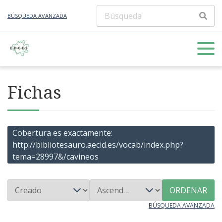
BÚSQUEDA AVANZADA
Fichas
Cobertura es exactamente
http://bibliotesauro.aecid.es/vocab/index.php?
tema=28997&/cavineos
ORDENAR
BÚSQUEDA AVANZADA