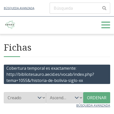
BÚSQUEDA AVANZADA
Fichas
Cobertura temporal es exactamente
http://bibliotesauro.aecid.es/vocab/index.php?
tema=1055&/historia-de-bolivia-siglo-xx
ORDENAR
BÚSQUEDA AVANZADA